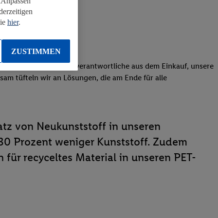
 „Anpassen“
derzeitigen
Sie
hier
.
ZUSTIMMEN
Leute zusammen: Produktverantwortliche aus dem Einkauf, unsere
nsam tüfteln wir an Lösungen, die am Ende für alle
satz von Neukunststoff in unseren
0 Prozent weniger Kunststoff. Zudem
für recyceltes Material in unseren PET-