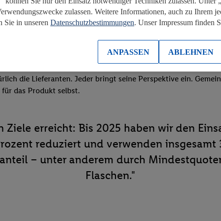
“ können Sie nur den Einsatz notwendiger Techniken zulassen. Unter
Verwendungszwecke zulassen. Weitere Informationen, auch zu Ihrem je
packung für maximale Recyclingfähigkeit im Alltag.
n Sie in unseren
Datenschutzbestimmungen
. Unser Impressum finden 
ANPASSEN
ABLEHNEN
aben wir das größte Potenzial? Dann bringen wir die richtigen 
rlich die Lieferanten. Jeder bringt seine Perspektive ein. Gemei
 für das Produkt selbst.
 Ziele erreicht: Bis 2025 haben wir den Ein
ozent reduziert und verwenden insgesamt 3
tanteil – unter anderem durch Mindestquoten 
Flaschen."