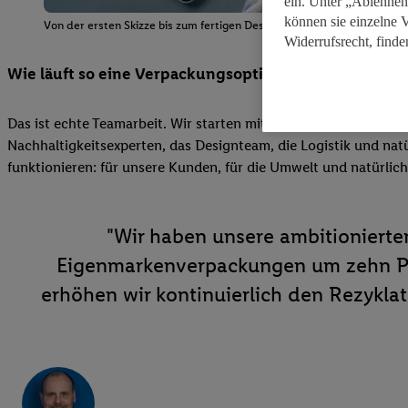
ein. Unter „Ablehnen
können sie einzelne 
Von der ersten Skizze bis zum fertigen Design optimieren wir jede Ver
Widerrufsrecht, finde
Wie läuft so eine Verpackungsoptimierung ab?
Das ist echte Teamarbeit. Wir starten mit einer Analyse: Wo h
Nachhaltigkeitsexperten, das Designteam, die Logistik und natü
funktionieren: für unsere Kunden, für die Umwelt und natürlich
"Wir haben unsere ambitionierten
Eigenmarkenverpackungen um zehn Pr
erhöhen wir kontinuierlich den Rezykla