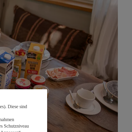
es). Diese sind
aßnahmen
es Schutzniveau