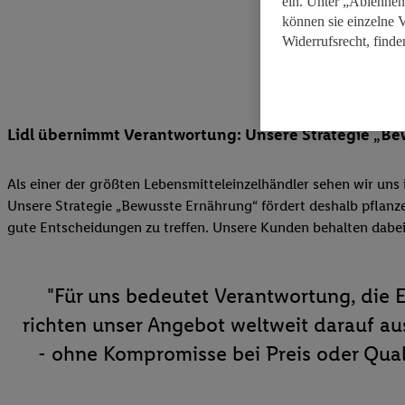
ein. Unter „Ablehnen
können sie einzelne 
Widerrufsrecht, finde
Lidl übernimmt Verantwortung: Unsere Strategie „B
Als einer der größten Lebensmitteleinzelhändler sehen wir u
Unsere Strategie „Bewusste Ernährung“ fördert deshalb pflanze
gute Entscheidungen zu treffen. Unsere Kunden behalten dabei s
"Für uns bedeutet Verantwortung, die 
richten unser Angebot weltweit darauf au
- ohne Kompromisse bei Preis oder Quali