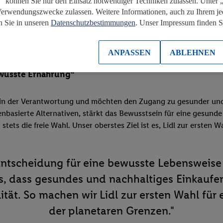
“ können Sie nur den Einsatz notwendiger Techniken zulassen. Unter
Verwendungszwecke zulassen. Weitere Informationen, auch zu Ihrem je
n Sie in unseren
Datenschutzbestimmungen
. Unser Impressum finden 
Mit unserer Strategie fördern wir gesunde Gew
ANPASSEN
ABLEHNEN
ewusste Ernährung“
ns in der Verantwortung und möchten den Zugang zu gesunder u
nbasierte Alternativen, stärkt das Bewusstsein für eine gesunde
tets die freie Wahl. Unser oberstes Ziel ist es, Lidl zur ersten 
Entscheidung für eine bewusste Lebensweise
s, dass gesundes und nachhaltiges Einkaufen 
tät. So machen wir Lidl zur ersten Wahl für
der planetaren Grenzen."