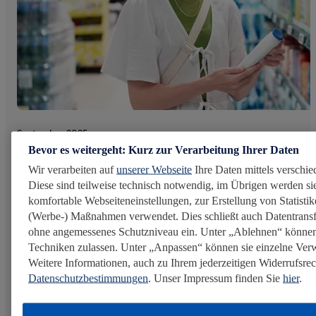
September 2025
Bevor es weitergeht: Kurz zur Verarbeitung Ihrer Daten
Wir verarbeiten auf
unserer Webseite
Ihre Daten mittels verschie
Kreislauffähige
Diese sind teilweise technisch notwendig, im Übrigen werden sie
komfortable Webseiteneinstellungen, zur Erstellung von Statistike
Eigenmarkenverpackungen
(Werbe-) Maßnahmen verwendet. Dies schließt auch Datentransf
Kunststoffe aus dem Gelben Sack werden bei uns zur
ohne angemessenes Schutzniveau ein. Unter „Ablehnen“ können
Shampoo-Flasche: Mit innovativen Recyclingprozessen
Techniken zulassen. Unter „Anpassen“ können sie einzelne Ve
Weitere Informationen, auch zu Ihrem jederzeitigen Widerrufsrech
und gezieltem Rezyklateinsatz gestalten wir unsere
Datenschutzbestimmungen
. Unser Impressum finden Sie
hier
.
Eigenmarkenverpackungen immer kreislauffähiger – für
weniger Abfall und mehr Ressourcenschutz...