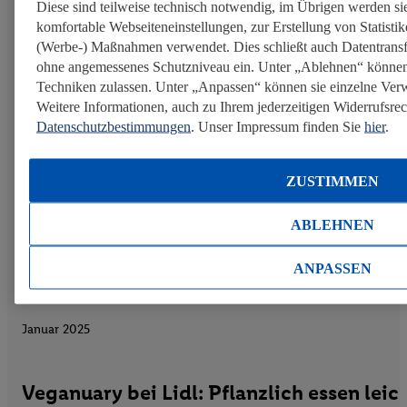
Diese sind teilweise technisch notwendig, im Übrigen werden sie
komfortable Webseiteneinstellungen, zur Erstellung von Statistike
(Werbe-) Maßnahmen verwendet. Dies schließt auch Datentransf
Gesundheit fördern
ohne angemessenes Schutzniveau ein. Unter „Ablehnen“ können
Techniken zulassen. Unter „Anpassen“ können sie einzelne Ve
Weitere Informationen, auch zu Ihrem jederzeitigen Widerrufsrech
Datenschutzbestimmungen
. Unser Impressum finden Sie
hier
.
ZUSTIMMEN
ABLEHNEN
ANPASSEN
Januar 2025
Veganuary bei Lidl: Pflanzlich essen lei