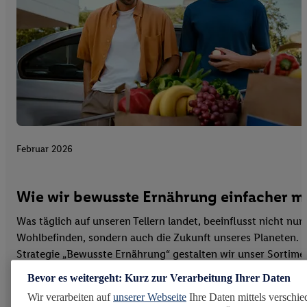
Februar 2026
Wie wir bewusste Ernährung einfacher 
Was täglich auf unseren Tellern landet, beeinflusst nicht nur
Wohlbefinden, sondern auch die Zukunft unseres Planeten. M
Strategie „Bewusste Ernährung“ gestalten wir unser Sortime
Kommunikation so, dass gesunde und...
Bevor es weitergeht: Kurz zur Verarbeitung Ihrer Daten
Mehr erfahren
Wir verarbeiten auf
unserer Webseite
Ihre Daten mittels verschie