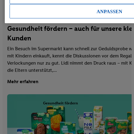
Januar 2025
ANPASSEN
Gesundheit fördern – auch für unsere kle
Kunden
Ein Besuch im Supermarkt kann schnell zur Geduldsprobe w
mit Kindern einkauft, kennt die Diskussionen vor dem Regal
Verlockungen nur zu gut. Lidl nimmt den Druck raus – mit K
die Eltern unterstützt,...
Mehr erfahren
Gesundheit fördern