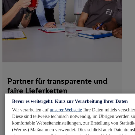
Partner für transparente und
faire Lieferketten
Bevor es weitergeht: Kurz zur Verarbeitung Ihrer Daten
Globale Lieferketten stellen Umwelt und Menschen
Wir verarbeiten auf
unserer Webseite
Ihre Daten mittels verschie
vor komplexe Herausforderungen – von
Diese sind teilweise technisch notwendig, im Übrigen werden sie
Biodiversität über Ressourcenschutz bis hin zu
komfortable Webseiteneinstellungen, zur Erstellung von Statistike
fairen Einkommen. Lidl begegnet ihnen gemeinsam
(Werbe-) Maßnahmen verwendet. Dies schließt auch Datentransf
mit starken Partnern aus den Bereichen Umwelt