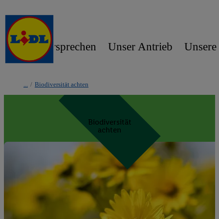
Unser Versprechen
Unser Antrieb
Unsere
/
Biodiversität achten
Biodiversität
achten