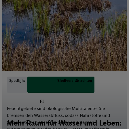
Spotlight
Biodiversität achten
Wie Feuchtgebiete wirken
FI
Feuchtgebiete sind ökologische Multitalente. Sie
bremsen den Wasserabfluss, sodass Nährstoffe und
Mehr Raum für Wasser und Leben:
Sedimente sich absetzen oder von Pflanzen