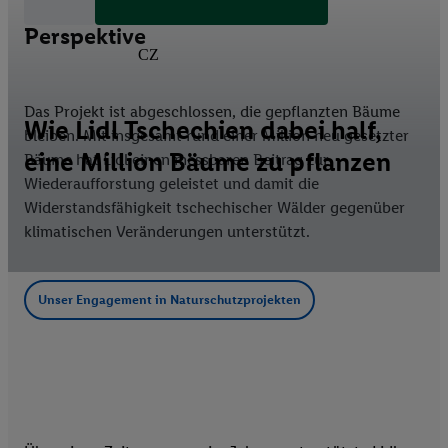
Ein Beitrag mit langfristiger
Perspektive
CZ
Das Projekt ist abgeschlossen, die gepflanzten Bäume
Wie Lidl Tschechien dabei half,
bleiben. Mit insgesamt rund einer Million neu gesetzter
eine Million Bäume zu pflanzen
Bäume hat Lidl einen messbaren Beitrag zur
Wiederaufforstung geleistet und damit die
Widerstandsfähigkeit tschechischer Wälder gegenüber
klimatischen Veränderungen unterstützt.
Unser Engagement in Naturschutzprojekten