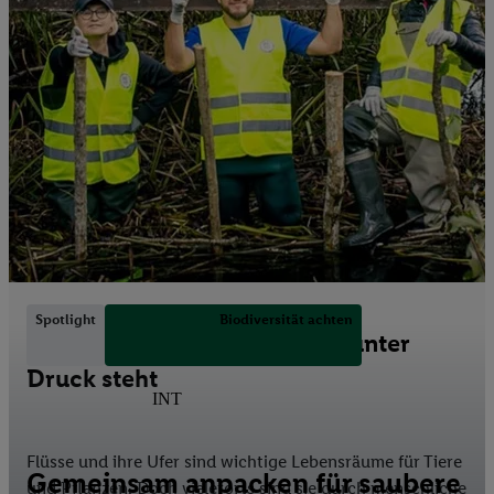
Spotlight
Biodiversität achten
Dort aktiv werden, wo Natur unter
Druck steht
INT
Flüsse und ihre Ufer sind wichtige Lebensräume für Tiere
Gemeinsam anpacken für saubere
und Pflanzen. Doch vielerorts sind sie durch menschliche