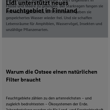
aufgenommen werden können – statt ungefiltert in
Lidl unterstützt neues
Flüsse und Meere zu gelangen. Bei Starkregen fangen sie
Feuchtgebiet in Finnland
Hochwasserspitzen ab, in Trockenzeiten geben sie
gespeichertes Wasser wieder frei. Und sie schaffen
Lebensräume für Amphibien, Wasservögel, Insekten und
unzählige Pflanzenarten.
Warum die Ostsee einen natürlichen
Filter braucht
Feuchtgebiete zählen zu den artenreichsten – und
zugleich bedrohtesten – Ökosystemen der Erde.
Jahrzehntelang wurden sie für Land- und Forstwirtschaft