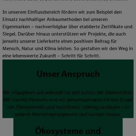
In unserem Einflussbereich fördern wir zum Beispiel den
Einsatz nachhaltiger Anbaumethoden bei unseren
Eigenmarken – nachverfolgbar über etablierte Zertifikate und
Siegel. Darüber hinaus unterstützen wir Projekte, die auch
jenseits unserer Lieferkette einen positiven Beitrag für
Mensch, Natur und Klima leisten. So gestalten wir den Weg in
eine lebenswerte Zukunft – Schritt für Schritt.
Unser Anspruch
Wir engagieren uns weltweit für den Schutz der Biodiversität.
Mit starken Partnern sind wir gemeinsam aktiv für den Erhalt
von Ökosystemen und natürlichen Lebensgrundlagen – in
unserer Wertschöpfungskette und darüber hinaus.
Ökosysteme und