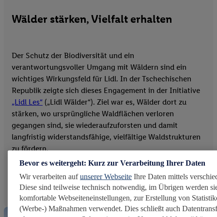
Wälder stärken, Vielfalt erhalten
Der Schutz der Biodiversität und ein
verantwortungsvoller Umgang mit Wäldern sind ein
wichtiges Wirkungsfeld für Lidl. In der Tschechischen
Republik zeigte sich dieses Engagement in der Initiative
„Lidl Les“
(„Lidl Wälder“). Ziel war es, Wälder dort zu
stärken, wo ursprüngliche Waldflächen verloren
gegangen sind, sie wiederaufzuforsten und damit
langfristig widerstandsfähige, vielfältige Waldstrukturen
zu fördern.
Bevor es weitergeht: Kurz zur Verarbeitung Ihrer Daten
Wir verarbeiten auf
unserer Webseite
Ihre Daten mittels verschie
Diese sind teilweise technisch notwendig, im Übrigen werden sie
komfortable Webseiteneinstellungen, zur Erstellung von Statistike
(Werbe-) Maßnahmen verwendet. Dies schließt auch Datentransf