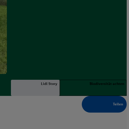
Lidl Story
Biodiversität achten
Teilen