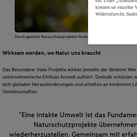
ein. Unter „Ablehnen
können sie einzelne 
Widerrufsrecht, finde
Durch gezielte Naturschutzprojekte fördern wir die biologische Vielfa
Wirksam werden, wo Natur uns braucht
Das Besondere: Viele Projekte wirken jenseits der direkten We
unternehmerische Einfluss formell aufhört. Deshalb schützen 
sich globalen Herausforderungen und arbeiten an konkreten L
Gemeinschaften.
"Eine intakte Umwelt ist das Fundame
Naturschutzprojekte übernehmen 
wiederherzustellen. Gemeinsam mit erfahr