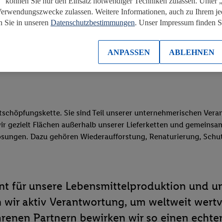
“ können Sie nur den Einsatz notwendiger Techniken zulassen. Unter
Verwendungszwecke zulassen. Weitere Informationen, auch zu Ihrem je
n Sie in unseren
Datenschutzbestimmungen
. Unser Impressum finden 
ANPASSEN
ABLEHNEN
lt für intakte Ökosysteme, die weltweit atmen.
rtschöpfungskette. Sie sind Teil unserer unternehmerischen Vera
wir gezielt Flächen außerhalb unserer Lieferketten und gemein
ösungen. Dazu gehören Wiederaufforstung, Renaturierung, Schut
nt für unsere Lebensmittelproduktion und u
wir aktiv Verantwortung, um weltweit wert
enen Partnern bewirken wir so einen echten