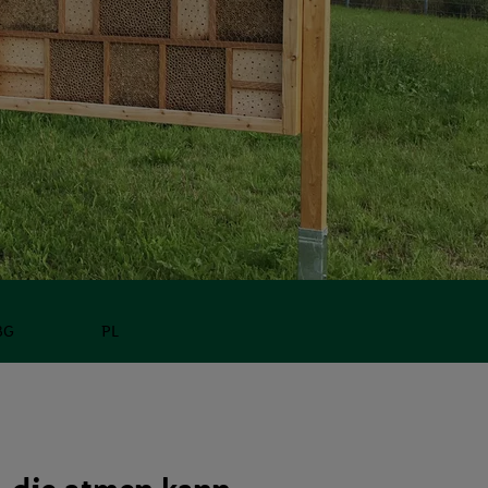
BG
PL