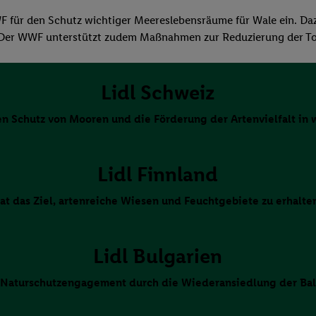
WF für den Schutz wichtiger Meereslebensräume für Wale ein. 
t. Der WWF unterstützt zudem Maßnahmen zur Reduzierung der To
Lidl Schweiz
den Schutz von Mooren und die Förderung der Artenvielfalt in 
Lidl Finnland
at das Ziel, artenreiche Wiesen und Feuchtgebiete zu erhalte
Lidl Bulgarien
 Naturschutzengagement durch die Wiederansiedlung der Bal