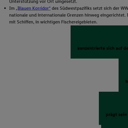
Unterstützung vor Ort umgesetzt.
Im
„Blauen Korridor“
des Südwestpazifiks setzt sich der W
nationale und internationale Grenzen hinweg eingerichte
mit Schiffen, in wichtigen Fischereigebieten.
konzentrierte sich auf 
h
prägt sein