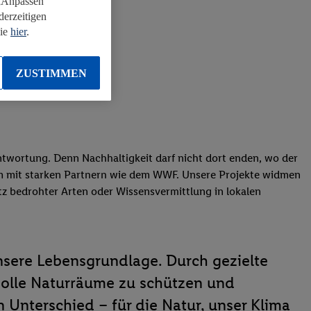
 „Anpassen“
derzeitigen
Sie
hier
.
ZUSTIMMEN
ntwortung. Denn Nachhaltigkeit darf nicht dort enden, wo der
sam mit starken Partnern wie dem WWF. Unsere Projekte widmen
z bedrohter Arten oder Wissensvermittlung in lokalen
nsere Lebensgrundlage. Durch gezielte
volle Naturräume zu schützen und
 Unterschied – für die Natur, unser Klima