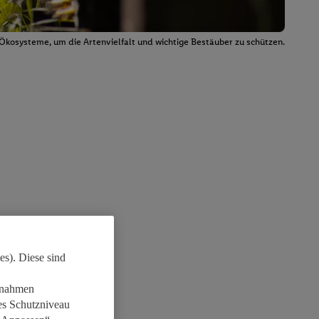
Ökosysteme, um die Artenvielfalt und wichtige Bestäuber zu schützen.
es). Diese sind
aßnahmen
es Schutzniveau