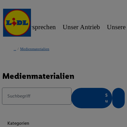
Unser Versprechen
Unser Antrieb
Unsere
/
Medienmaterialien
Medienmaterialien
S
Suchbegriff
u
c
h
e
Kategorien
n