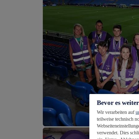
Bevor es weite
Wir verarbeiten auf
u
teilweise technisch 
Webseiteneinstellunge
verwendet. Dies schl