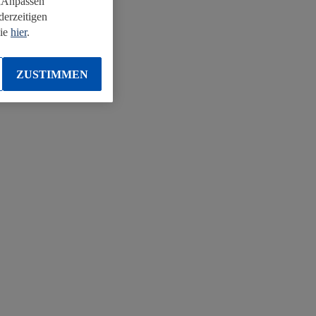
 „Anpassen“
derzeitigen
Sie
hier
.
ZUSTIMMEN