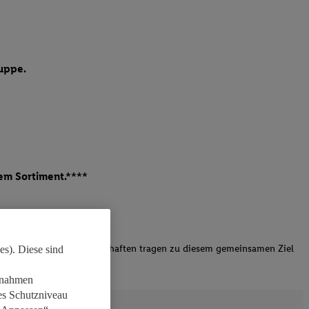
ruppe.
serem Sortiment.****
rodukte. Die Landesgesellschaften tragen zu diesem gemeinsamen Ziel
es). Diese sind
aßnahmen
es Schutzniveau