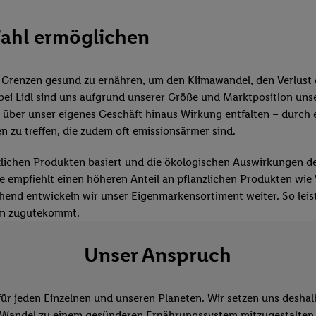
ahl ermöglichen
Grenzen gesund zu ernähren, um den Klimawandel, den Verlust d
bei Lidl sind uns aufgrund unserer Größe und Marktposition un
 über unser eigenes Geschäft hinaus Wirkung entfalten – durch 
zu treffen, die zudem oft emissionsärmer sind.
anzlichen Produkten basiert und die ökologischen Auswirkungen d
ese empfiehlt einen höheren Anteil an pflanzlichen Produkten wi
hend entwickeln wir unser Eigenmarkensortiment weiter. So leis
en zugutekommt.
Unser Anspruch
für jeden Einzelnen und unseren Planeten. Wir setzen uns desha
Wandel zu einem gesünderen Ernährungssystem mitzugestalten