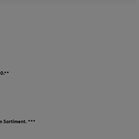
0.**
im Sortiment. ***