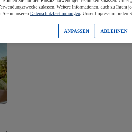
“ können Sie nur den Einsatz notwendiger Techniken zulassen. Unter
Verwendungszwecke zulassen. Weitere Informationen, auch zu Ihrem je
n Sie in unseren
Datenschutzbestimmungen
. Unser Impressum finden 
Was uns antreibt, was wir bewege
ANPASSEN
ABLEHNEN