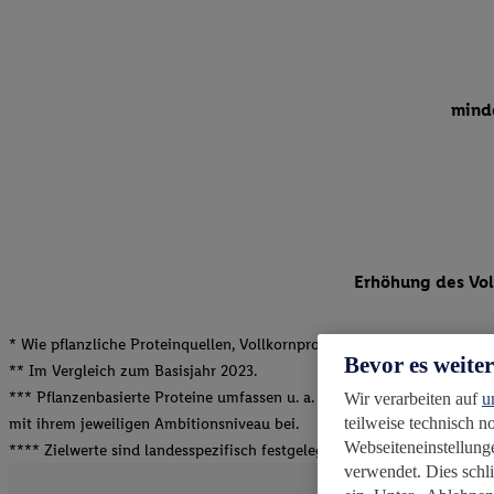
minde
Erh
* Wie pflanzliche Proteinquellen, Vollkornprodukte sowie Obst und G
Bevor es weite
** Im Vergleich zum Basisjahr 2023.
*** Pflanzenbasierte Proteine umfassen u. a. Hülsenfrüchte, Nüsse un
Wir verarbeiten auf
u
teilweise technisch 
mit ihrem jeweiligen Ambitionsniveau bei.
Webseiteneinstellunge
**** Zielwerte sind landesspezifisch festgelegt.
verwendet. Dies schl