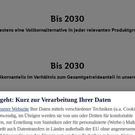
Bis 2030
stens eine Vollkornalternative in jeder relevanten Produktg
Bis 2030
öhung des Vollkornanteils im Verhältnis zum Gesamtgetreideanteil in un
emüse.
rgeht: Kurz zur Verarbeitung Ihrer Daten
d Samen sowie vegane Alternativprodukte für Fleisch-, Eier- und Fischp
nserer Webseite
Ihre Daten mittels verschiedener Techniken (u.a. Cooki
notwendig, im Übrigen werden sie von uns oder Dritten für komfortable
n, zur Erstellung von Statistiken oder für personalisierte (Werbe-) M
ießt auch Datentransfers in Länder außerhalb der EU ohne angemessen
Jetzt entdecken