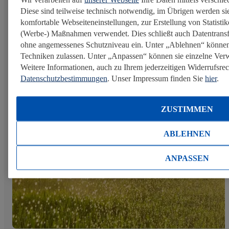
Wohlbefinden, sondern auch die Zukunft unseres Planeten. M
Diese sind teilweise technisch notwendig, im Übrigen werden sie
Strategie „Bewusste Ernährung“ gestalten wir unser Sortime
komfortable Webseiteneinstellungen, zur Erstellung von Statistike
Kommunikation so, dass gesunde und...
(Werbe-) Maßnahmen verwendet. Dies schließt auch Datentransf
ohne angemessenes Schutzniveau ein. Unter „Ablehnen“ können
Mehr erfahren
Techniken zulassen. Unter „Anpassen“ können sie einzelne Ve
Weitere Informationen, auch zu Ihrem jederzeitigen Widerrufsrech
Datenschutzbestimmungen
. Unser Impressum finden Sie
hier
.
Biodiversität achten
ZUSTIMMEN
ABLEHNEN
ANPASSEN