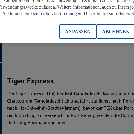
“ können Sie nur den Einsatz notwendiger Techniken zulassen. Unter
Verwendungszwecke zulassen. Weitere Informationen, auch zu Ihrem je
n Sie in unseren
Datenschutzbestimmungen
. Unser Impressum finden 
ANPASSEN
ABLEHNEN
Tiger Express
Der
Tiger Express (TEX)
bedient Bangladesch, Malaysia und Vi
Chattogram (Bangladesch) ab und fährt zunächst nach Port K
nach Ho-Chi-Minh-Stadt (Vietnam), bevor der TEX über Port
nach Chattogram verkehrt. In Port Kelang werden die Contai
Richtung Europa umgeladen.