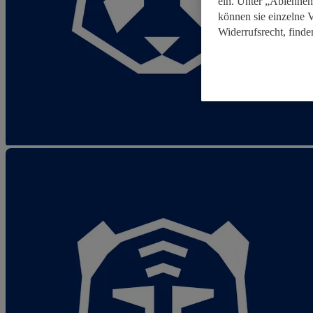
ein. Unter „Ablehnen
können sie einzelne 
Widerrufsrecht, finde