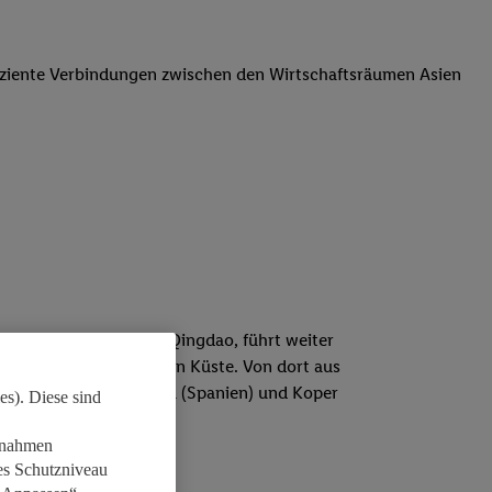
ffiziente Verbindungen zwischen den Wirtschaftsräumen Asien
 Die Route startet in Qingdao, führt weiter
te an der chinesischen Küste. Von dort aus
PAX die Häfen Barcelona (Spanien) und Koper
es). Diese sind
n nimmt.
aßnahmen
es Schutzniveau