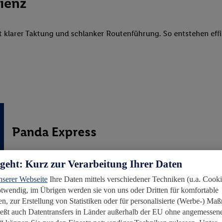
zienz
mit klarer Taktung und schlanker Routenführung. So entstehen e
Panda Express
Der
Panda Express (PAX)
verbindet China mit dem Mittelmeer.
rgeht: Kurz zur Verarbeitung Ihrer Daten
nach Ningbo und Dachan Bay – drei bedeutende Hafenstandor
geht es über Port Kelang (Malaysia) ins Mittelmeer, wo der 
nserer Webseite
Ihre Daten mittels verschiedener Techniken (u.a. Cooki
(Slowenien) bedient, bevor er wieder Kurs zurück nach Asie
notwendig, im Übrigen werden sie von uns oder Dritten für komfortable
n, zur Erstellung von Statistiken oder für personalisierte (Werbe-) M
ießt auch Datentransfers in Länder außerhalb der EU ohne angemessen