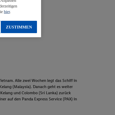
 „Anpassen“
derzeitigen
Sie
hier
.
ZUSTIMMEN
etnam. Alle zwei Wochen legt das Schiff in
elang (Malaysia). Danach geht es weiter
 Kelang und Colombo (Sri Lanka) zurück
ner auf den Panda Express Service (PAX) in