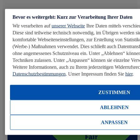
Verantwortung beginnt im Stall
Bevor es weitergeht: Kurz zur Verarbeitung Ihrer Daten
Wir verarbeiten auf
unserer Webseite
Ihre Daten mittels verschie
Viele Menschen legen Wert auf mehr Tierwohl beim
Diese sind teilweise technisch notwendig, im Übrigen werden sie
Einkauf. Lidl Österreich geht voran und zeigt, dass
komfortable Webseiteneinstellungen, zur Erstellung von Statistike
höhere Standards in der Nutztierhaltung nicht nur
(Werbe-) Maßnahmen verwendet. Dies schließt auch Datentransf
möglich sind, sondern einen echten Unterschied für Tiere
ohne angemessenes Schutzniveau ein. Unter „Ablehnen“ können
machen.
Techniken zulassen. Unter „Anpassen“ können sie einzelne Ve
Weitere Informationen, auch zu Ihrem jederzeitigen Widerrufsrech
Mehr erfahren
Datenschutzbestimmungen
. Unser Impressum finden Sie
hier
.
ZUSTIMMEN
ABLEHNEN
ANPASSEN