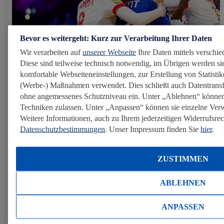
Bevor es weitergeht: Kurz zur Verarbeitung Ihrer Daten
Wir verarbeiten auf
unserer Webseite
Ihre Daten mittels verschie
Diese sind teilweise technisch notwendig, im Übrigen werden sie
komfortable Webseiteneinstellungen, zur Erstellung von Statistike
Juni 2025
(Werbe-) Maßnahmen verwendet. Dies schließt auch Datentransf
ohne angemessenes Schutzniveau ein. Unter „Ablehnen“ können
Techniken zulassen. Unter „Anpassen“ können sie einzelne Ve
Lidl bringt frische Power in die
Weitere Informationen, auch zu Ihrem jederzeitigen Widerrufsrech
Handball-Halle
Datenschutzbestimmungen
. Unser Impressum finden Sie
hier
.
Als Official Fresh Food Partner internationaler
Handballturniere begleitet Lidl Spitzenleistungen auf
ZUSTIMMEN
dem Spielfeld – und setzt sich zugleich für
Gleichberechtigung, sportliche Exzellenz und die
ABLEHNEN
Förderung junger Talente ein. Im Fokus stehen dabei...
ANPASSEN
Mehr erfahren