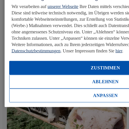
Bananenanbau mit Verantwortung: Für
Wir verarbeiten auf
unserer Webseite
Ihre Daten mittels verschie
faire Löhne in unseren Lieferketten
Diese sind teilweise technisch notwendig, im Übrigen werden sie
komfortable Webseiteneinstellungen, zur Erstellung von Statistike
Die Bananenernte ist harte Arbeit unter oft schwierigen
(Werbe-) Maßnahmen verwendet. Dies schließt auch Datentransf
Bedingungen. Dennoch wird sie vielerorts noch immer
ohne angemessenes Schutzniveau ein. Unter „Ablehnen“ können
nicht fair entlohnt. Mit einem umfassenden Projekt in
Techniken zulassen. Unter „Anpassen“ können sie einzelne Ve
vier Ländern sorgen wir deshalb dafür, dass mehr als
Weitere Informationen, auch zu Ihrem jederzeitigen Widerrufsrech
20.000 Arbeiter im Bananensektor...
Datenschutzbestimmungen
. Unser Impressum finden Sie
hier
.
Mehr erfahren
ZUSTIMMEN
ABLEHNEN
Fair handeln
ANPASSEN