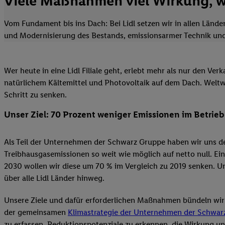
Viele Maßnahmen viel Wirkung, wi
Vom Fundament bis ins Dach: Bei Lidl setzen wir in allen Län
und Modernisierung des Bestands, emissionsarmer Technik und 
Wer heute in eine Lidl Filiale geht, erlebt mehr als nur den V
natürlichem Kältemittel und Photovoltaik auf dem Dach. Weltw
Schritt zu senken.
Unser Ziel: 70 Prozent weniger Emissionen im Betrieb
Als Teil der Unternehmen der Schwarz Gruppe haben wir uns dem
Treibhausgasemissionen so weit wie möglich auf netto null. Ein
2030 wollen wir diese um 70 % im Vergleich zu 2019 senken. U
über alle Lidl Länder hinweg.
Unsere Ziele und dafür erforderlichen Maßnahmen bündeln wir in
der gemeinsamen
Klimastrategie der Unternehmen der Schwar
zu erfassen, Reduktionspotenziale zu erkennen, die Wirkung 