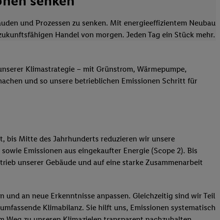
ionen senken
äuden und Prozessen zu senken. Mit energieeffizientem Neubau
 zukunftsfähigen Handel von morgen. Jeden Tag ein Stück mehr.
eil unserer Klimastrategie – mit Grünstrom, Wärmepumpe,
achen und so unsere betrieblichen Emissionen Schritt für
t, bis Mitte des Jahrhunderts reduzieren wir unsere
) sowie Emissionen aus eingekaufter Energie (Scope 2). Bis
Betrieb unserer Gebäude und auf eine starke Zusammenarbeit
n und an neue Erkenntnisse anpassen. Gleichzeitig sind wir Teil
umfassende Klimabilanz. Sie hilft uns, Emissionen systematisch
em Weg zu unseren Klimazielen transparent nachzuhalten.