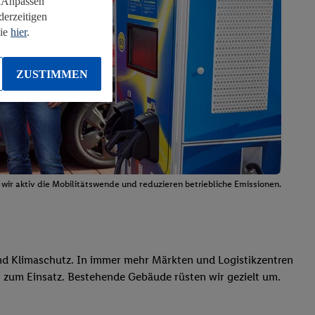
 „Anpassen“
derzeitigen
Sie
hier
.
ZUSTIMMEN
wir aktiv die Mobilitätswende und reduzieren betriebliche Emissionen.
und Klimaschutz. In immer mehr Märkten und Logistikzentren
zum Einsatz. Bestehende Gebäude rüsten wir gezielt um.