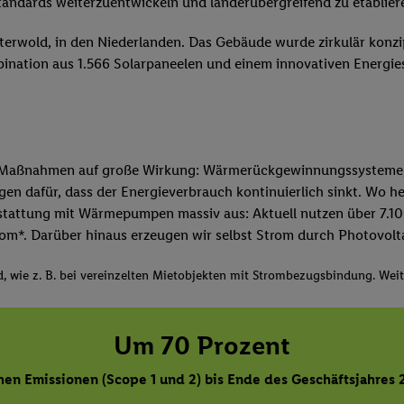
Standards weiterzuentwickeln und länderübergreifend zu etablier
Oosterwold, in den Niederlanden. Das Gebäude wurde zirkulär konz
ination aus 1.566 Solarpaneelen und einem innovativen Energies
en Maßnahmen auf große Wirkung: Wärmerückgewinnungssysteme, 
en dafür, dass der Energieverbrauch kontinuierlich sinkt. Wo he
stattung mit Wärmepumpen massiv aus: Aktuell nutzen über 7.100 
om*. Darüber hinaus erzeugen wir selbst Strom durch Photovolta
, wie z. B. bei vereinzelten Mietobjekten mit Strombezugsbindung. Wei
Um 70 Prozent
hen Emissionen (Scope 1 und 2) bis Ende des Geschäftsjahres 