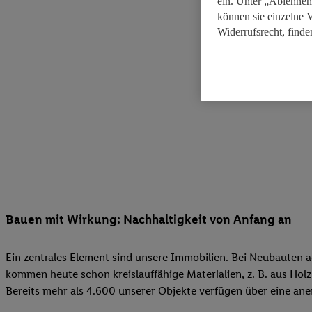
ein. Unter „Ablehnen
können sie einzelne 
Widerrufsrecht, finde
Bauen mit Wirkung: Nachhaltigkeit von Anfang an
Ein zentrales Element sind unsere Immobilien. Bei Neubauten 
kommen heute schon kreislauffähige Materialien, z. B. aus 
Bereits mehr als 4.600 unserer Objekte verfügen über eine ane