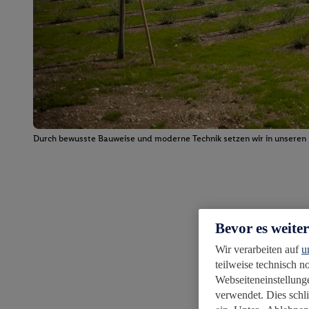
Durch bewusste Bauweise und moderne Technik setzen wir in unseren F
Bevor es weite
Wir verarbeiten auf
u
teilweise technisch 
Webseiteneinstellunge
verwendet. Dies schl