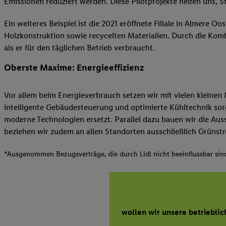
Emissionen reduziert werden. Diese Pilotprojekte helfen uns, 
Ein weiteres Beispiel ist die 2021 eröffnete Filiale in Almere 
Holzkonstruktion sowie recycelten Materialien. Durch die Komb
als er für den täglichen Betrieb verbraucht.
Oberste Maxime: Energieeffizienz
Vor allem beim Energieverbrauch setzen wir mit vielen klein
intelligente Gebäudesteuerung und optimierte Kühltechnik sorg
moderne Technologien ersetzt. Parallel dazu bauen wir die Aus
beziehen wir zudem an allen Standorten ausschließlich Grünstr
*Ausgenommen Bezugsverträge, die durch Lidl nicht beeinflussbar sind
wollen wir unsere betrieblic