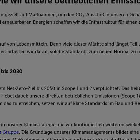
e wir unsere betrieblichen Emiss
dern gezielt auf Maßnahmen, um den CO₂-Ausstoß in unseren Geb
erneuerbaren Energien schaffen wir die Infrastruktur für einen
erkauf von Lebensmitteln. Denn viele dieser Märkte sind längst T
eit arbeiten wir daran, solche Standards zum neuen Normal zu m
 bis 2030
 Net-Zero-Ziel bis 2050 in Scope 1 und 2 verpflichtet. Das heiß
 Hebel dabei: unsere direkten betrieblichen Emissionen (Scope 1
m das zu erreichen, setzen wir auf klare Standards im Bau und 
 unserer Klimastrategie, die wir kontinuierlich weiterentwickel
z Gruppe
. Die Grundlage unseres Klimamanagements bildet eine 
unserer Maßnahmen zu überprüfen und unsere Fortschritte auf d