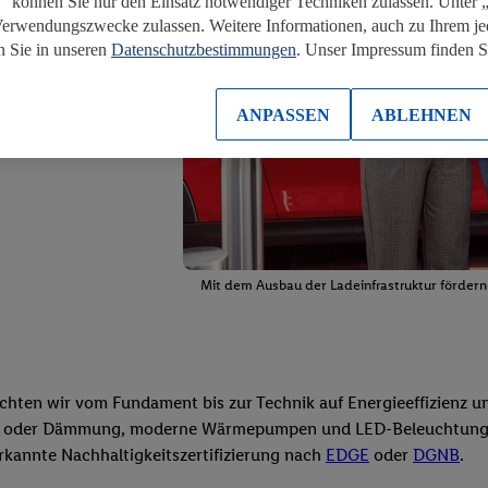
“ können Sie nur den Einsatz notwendiger Techniken zulassen. Unter
Verwendungszwecke zulassen. Weitere Informationen, auch zu Ihrem je
n Sie in unseren
Datenschutzbestimmungen
. Unser Impressum finden 
ANPASSEN
ABLEHNEN
Mit dem Ausbau der Ladeinfrastruktur fördern 
achten wir vom Fundament bis zur Technik auf Energieeffizienz 
Holz oder Dämmung, moderne Wärmepumpen und LED-Beleuchtung 
rkannte Nachhaltigkeitszertifizierung nach
EDGE
oder
DGNB
.