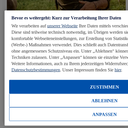
Bevor es weitergeht: Kurz zur Verarbeitung Ihrer Daten
Wir verarbeiten auf
unserer Webseite
Ihre Daten mittels verschie
Oktober 2025
Diese sind teilweise technisch notwendig, im Übrigen werden sie
komfortable Webseiteneinstellungen, zur Erstellung von Statistike
(Werbe-) Maßnahmen verwendet. Dies schließt auch Datentransf
Lieferanten als Teil der Lösung: So
ohne angemessenes Schutzniveau ein. Unter „Ablehnen“ können
Techniken zulassen. Unter „Anpassen“ können sie einzelne Ve
senken wir Emissionen mit unseren
Weitere Informationen, auch zu Ihrem jederzeitigen Widerrufsrech
Partnern
Datenschutzbestimmungen
. Unser Impressum finden Sie
hier
.
Die größten Hebel für den Klimaschutz liegen dort, wo
unsere Produkte entstehen und bewegt werden – auf
ZUSTIMMEN
Feldern, in Fabriken, auf der Straße. Gemeinsam mit
unseren Lieferanten und Logistikpartnern arbeiten wir
ABLEHNEN
daran, Emissionen entlang der...
ANPASSEN
Mehr erfahren